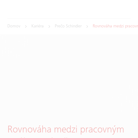
Domov
Kariéra
Prečo Schindler
Rovnováha medzi pracov
Rovnováha medzi pracovným