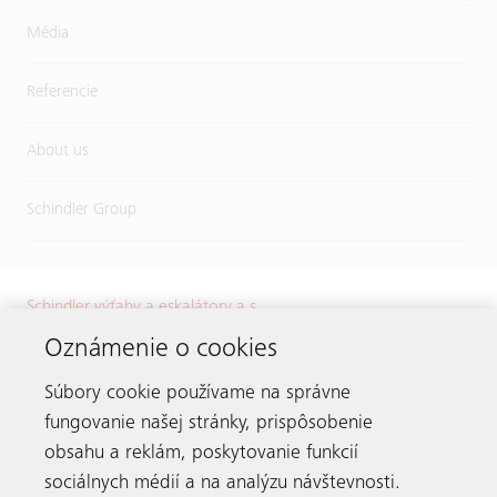
Média
Referencie
About us
Schindler Group
Schindler výťahy a eskalátory a.s.
Karadžičova 8
Oznámenie o cookies
821 08 Bratislava
Súbory cookie používame na správne
Tel.:
+421 2 32 72 41 11
E-mail:
info.sk@schindler.com
fungovanie našej stránky, prispôsobenie
obsahu a reklám, poskytovanie funkcií
sociálnych médií a na analýzu návštevnosti.