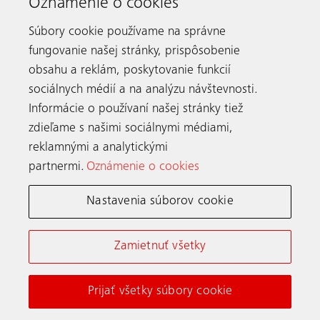
Oznámenie o cookies
v kabíne a v reálnom čase. Ako prevádzkovateľ získate
s minimom úsilia maximum pozornosti.
Súbory cookie používame na správne
fungovanie našej stránky, prispôsobenie
obsahu a reklám, poskytovanie funkcií
sociálnych médií a na analýzu návštevnosti.
Informácie o používaní našej stránky tiež
zdieľame s našimi sociálnymi médiami,
reklamnými a analytickými
partnermi.
Oznámenie o cookies
Zvyšujeme kvalitu života v meste
Nastavenia súborov cookie
Zamietnuť všetky
Prijať všetky súbory cookie