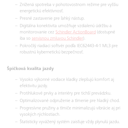
Znížená spotreba v pohotovostnom režime pre vyššiu
energetickú efektívnosť.
Presné zastavenie pre ľahký nástup.
Digitálna konektivita umožňuje vzdialenú údržbu a
monitorovanie cez
Schindler ActionBoard
(dostupné
iba so
servisnou zmluvou Schindler
).
Pokročilý riadiaci softvér podľa IEC62443-4-1 ML3 pre
robustnú kybernetickú bezpečnosť.
Špičková kvalita jazdy
Vysoko výkonné vodiace kladky zlepšujú komfort aj
efektivitu jazdy.
Protihlukové prvky a interiéry pre tichší prevádzku.
Optimalizované odpruženie a tlmenie pre hladký chod.
Progresívne pružiny a tlmiče minimalizujú vibrácie aj pri
vysokých rýchlostiach.
Štatisticky vyvážený systém zaisťuje vždy plynulú jazdu.