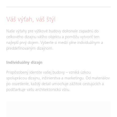
Váš výťah, váš štýl
Naše výťahy pre výškové budovy dokonale zapadnú do
celkového dizajnu vášho objektu a pomôžu vytvoriť ten
najlepší prvý dojem. Vyberte si medzi plne individuálnym a
preddefinovaným dizajnom.
Individuálny dizajn
Prispôsobený identite vašej budovy – vzniká úzkou
spoluprácou dizajnu, inžinierstva a marketingu. Od materiálov
po osvetlenie, každý detail umocňuje zážitok cestujúcich a
podčiarkuje vašu architektonickú víziu.