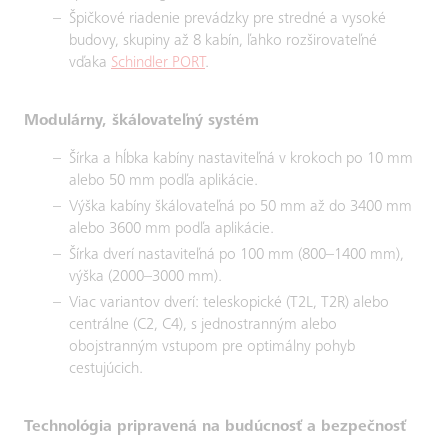
Špičkové riadenie prevádzky pre stredné a vysoké
budovy, skupiny až 8 kabín, ľahko rozširovateľné
vďaka
Schindler PORT
.
Modulárny, škálovateľný systém
Šírka a hĺbka kabíny nastaviteľná v krokoch po 10 mm
alebo 50 mm podľa aplikácie.
Výška kabíny škálovateľná po 50 mm až do 3400 mm
alebo 3600 mm podľa aplikácie.
Šírka dverí nastaviteľná po 100 mm (800–1400 mm),
výška (2000–3000 mm).
Viac variantov dverí: teleskopické (T2L, T2R) alebo
centrálne (C2, C4), s jednostranným alebo
obojstranným vstupom pre optimálny pohyb
cestujúcich.
Technológia pripravená na budúcnosť a bezpečnosť