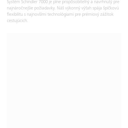
Systém Schindler 7000 je plne prispôsobiteľný a navrhnutý pre
najnáročnejšie požiadavky. Náš výkonný výťah spája špičkovú
flexibilitu s najnovšími technológiami pre prémiový zážitok
cestujúcich.