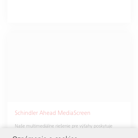
Schindler Ahead MediaScreen
Naše multimediálne riešenie pre výťahy poskytuje
cestujúcim dôležité informácie aj zaujímavosti priamo