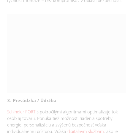
rýchlosť montáže – bez kompromisov v oblasti bezpečnosti.
3. Prevádzka / Údržba
Schindler PORT
s pokročilými algoritmami optimalizuje tok
osôb aj tovaru. Ponúka tiež možnosti riadenia spotreby
energie, personalizáciu a zvýšenú bezpečnosť vďaka
individuálnemu prístupu. Vďaka
digitálnym službám
, ako je