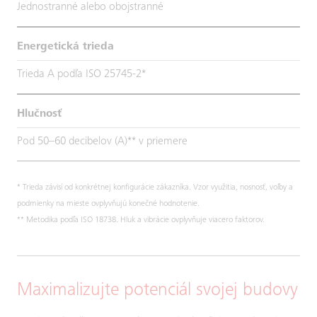
Jednostranné alebo obojstranné
Energetická trieda
Trieda A podľa ISO 25745-2*
Hlučnosť
Pod 50–60 decibelov (A)** v priemere
* Trieda závisí od konkrétnej konfigurácie zákazníka. Vzor využitia, nosnosť, voľby a
podmienky na mieste ovplyvňujú konečné hodnotenie.
** Metodika podľa ISO 18738. Hluk a vibrácie ovplyvňuje viacero faktorov.
Maximalizujte potenciál svojej budovy