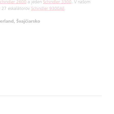
chindler 2600
a jeden
Schindler 3300
. V našom
ž 27 eskalátorov
Schindler 9300AE
.
erland, Švajčiarsko