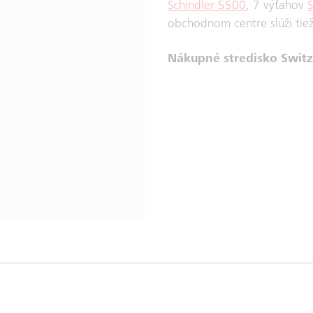
Schindler 5500
, 7 výťahov
S
obchodnom centre slúži tie
Nákupné stredisko Switz