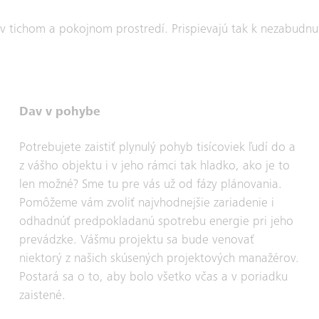
v tichom a pokojnom prostredí. Prispievajú tak k nezabudnut
Dav v pohybe
Potrebujete zaistiť plynulý pohyb tisícoviek ľudí do a
z vášho objektu i v jeho rámci tak hladko, ako je to
len možné? Sme tu pre vás už od fázy plánovania.
Pomôžeme vám zvoliť najvhodnejšie zariadenie i
odhadnúť predpokladanú spotrebu energie pri jeho
prevádzke. Vášmu projektu sa bude venovať
niektorý z našich skúsených projektových manažérov.
Postará sa o to, aby bolo všetko včas a v poriadku
zaistené.