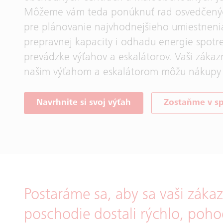
Môžeme vám teda ponúknuť rad osvedčenýc
pre plánovanie najvhodnejšieho umiestneni
prepravnej kapacity i odhadu energie spotr
prevádzke výťahov a eskalátorov. Vaši zákazn
našim výťahom a eskalátorom môžu nákupy 
Navrhnite si svoj výťah
Zostaňme v sp
Postaráme sa, aby sa vaši zák
poschodie dostali rýchlo, poh