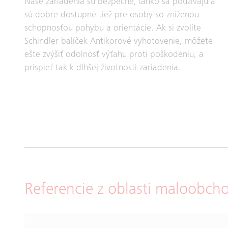
Naše zariadenia sú bezpečné, ľahko sa používajú a
sú dobre dostupné tiež pre osoby so zníženou
schopnosťou pohybu a orientácie. Ak si zvolíte
Schindler balíček Antikorové vyhotovenie, môžete
ešte zvýšiť odolnosť výťahu proti poškodeniu, a
prispieť tak k dlhšej životnosti zariadenia.
Referencie z oblasti maloobch