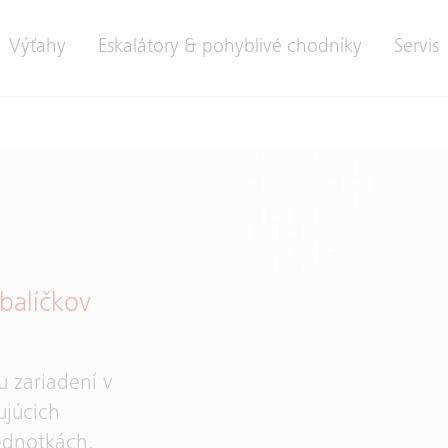
Výťahy
Eskalátory & pohyblivé chodníky
Servis
balíčkov
u zariadení v
ujúcich
ednotkách.