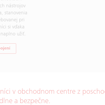
h nástrojov
a, stanovenia
ebovanej pri
íci si vďaka
naplno užiť.
ojení
azníci v obchodnom centre z poscho
odlne a bezpečne.