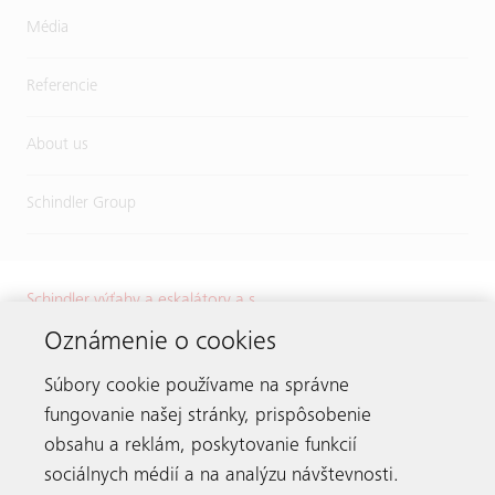
Média
Referencie
About us
Schindler Group
Schindler výťahy a eskalátory a.s.
Karadžičova 8
Oznámenie o cookies
821 08 Bratislava
Súbory cookie používame na správne
Tel.:
+421 2 32 72 41 11
E-mail:
info.sk@schindler.com
fungovanie našej stránky, prispôsobenie
obsahu a reklám, poskytovanie funkcií
sociálnych médií a na analýzu návštevnosti.