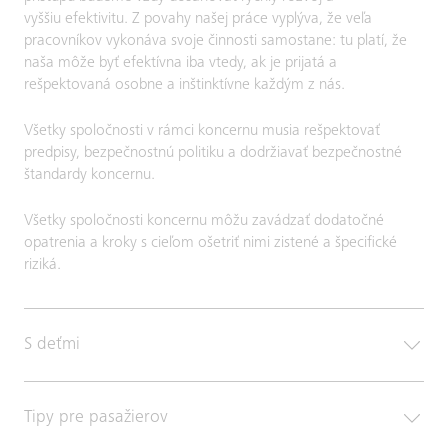
vyššiu efektivitu. Z povahy našej práce vyplýva, že veľa
pracovníkov vykonáva svoje činnosti samostane: tu platí, že
naša môže byť efektívna iba vtedy, ak je prijatá a
rešpektovaná osobne a inštinktívne každým z nás.
Všetky spoločnosti v rámci koncernu musia rešpektovať
predpisy, bezpečnostnú politiku a dodržiavať bezpečnostné
štandardy koncernu.
Všetky spoločnosti koncernu môžu zavádzať dodatočné
opatrenia a kroky s cieľom ošetriť nimi zistené a špecifické
riziká.
S deťmi
Tipy pre pasažierov