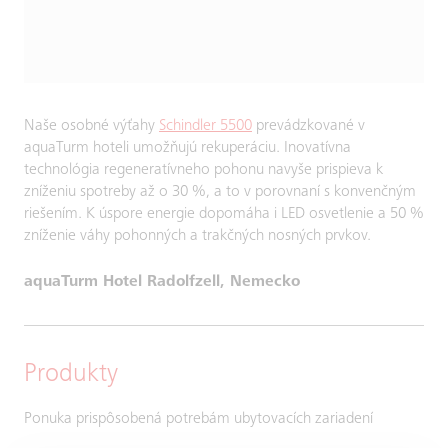
Naše osobné výťahy
Schindler 5500
prevádzkované v
aquaTurm hoteli umožňujú rekuperáciu. Inovatívna
technológia regeneratívneho pohonu navyše prispieva k
zníženiu spotreby až o 30 %, a to v porovnaní s konvenčným
riešením. K úspore energie dopomáha i LED osvetlenie a 50 %
zníženie váhy pohonných a trakčných nosných prvkov.
aquaTurm Hotel Radolfzell, Nemecko
Produkty
Ponuka prispôsobená potrebám ubytovacích zariadení