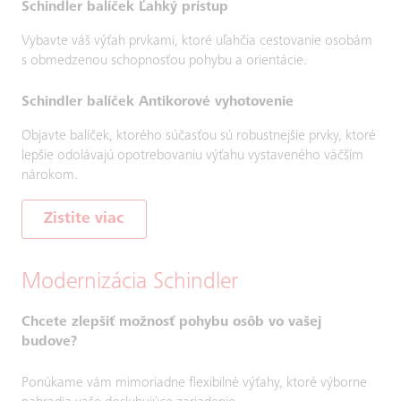
Schindler balíček Ľahký prístup
Vybavte váš výťah prvkami, ktoré uľahčia cestovanie osobám
s obmedzenou schopnosťou pohybu a orientácie.
Schindler balíček Antikorové vyhotovenie
Objavte balíček, ktorého súčasťou sú robustnejšie prvky, ktoré
lepšie odolávajú opotrebovaniu výťahu vystaveného väčším
nárokom.
Zistite viac
Modernizácia Schindler
Chcete zlepšiť možnosť pohybu osôb vo vašej
budove?
Ponúkame vám mimoriadne flexibilné výťahy, ktoré výborne