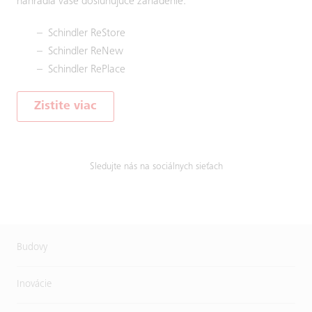
nahradia vaše dosluhujúce zariadenie.
Schindler ReStore
Schindler ReNew
Schindler RePlace
Zistite viac
Sledujte nás na sociálnych sieťach
Budovy
Inovácie