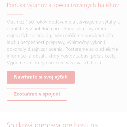
Ponuka výťahov a špecializovaných balíčkov
Viac než 150 rokov dodávame a servisujeme výťahy a
eskalátory v hoteloch po celom svete. Využitím
najnovších technológií vám môžeme ponúknuť ešte
lepšiu bezpečnosť prepravy, výnimočný výkon i
dokonalý dizajn zariadenia. Postaráme sa o zdieľanie
informácií a obsah, ktorý hosťov zabaví počas cesty.
Vyjdeme v ústrety nárokom vás i vašich hostí.
Navrhnite si svoj výťah
Zostaňme v spojení
Špičková preprava pre hostí na