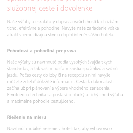
služobnej ceste i dovolenke
Naše výťahy a eskalátory dopravia vašich hostí k ich izbám
ticho, efektívne a pohodlne. Navyše naše zariadenie vďaka
atraktívnemu dizajnu skvelo doplní interiér vášho hotelu.
Pohodová a pohodlná preprava
Naše výťahy sú navrhnuté podľa vysokých švajčiarskych
štandardov, a tak vašim hosťom zaistia spoľahlivú a svižnú
jazdu. Počas cesty do izby či na recepciu s nimi navyše
môžete zdieľať dôležité informácie. Cesta k dokonalosti
začína už pri plánovaní a výbere vhodného zariadenia.
Prvotriedna technika sa postará o hladký a tichý chod výťahu
a maximálne pohodlie cestujúceho.
Riešenie na mieru
Navrhnúť mobilné riešenie v hoteli tak, aby vyhovovalo