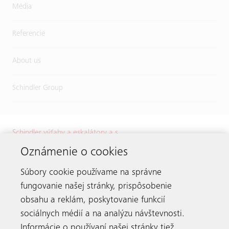
Média
Referencie
About us
Schindler Group
Schindler výťahy a eskalátory a.s.
Karadžičova 8
Oznámenie o cookies
821 08 Bratislava
Súbory cookie používame na správne
Tel.:
+421 2 32 72 41 11
E-mail:
info.sk@schindler.com
fungovanie našej stránky, prispôsobenie
obsahu a reklám, poskytovanie funkcií
sociálnych médií a na analýzu návštevnosti.
Informácie o používaní našej stránky tiež