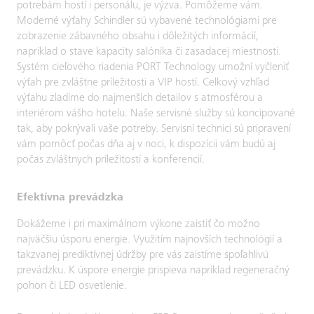
potrebám hostí i personálu, je výzva. Pomôžeme vám.
Moderné výťahy Schindler sú vybavené technológiami pre
zobrazenie zábavného obsahu i dôležitých informácií,
napríklad o stave kapacity salónika či zasadacej miestnosti.
Systém cieľového riadenia PORT Technology umožní vyčleniť
výťah pre zvláštne príležitosti a VIP hostí. Celkový vzhľad
výťahu zladíme do najmenších detailov s atmosférou a
interiérom vášho hotelu. Naše servisné služby sú koncipované
tak, aby pokrývali vaše potreby. Servisní technici sú pripravení
vám pomôcť počas dňa aj v noci, k dispozícii vám budú aj
počas zvláštnych príležitostí a konferencií.
Efektívna prevádzka
Dokážeme i pri maximálnom výkone zaistiť čo možno
najväčšiu úsporu energie. Využitím najnovších technológií a
takzvanej prediktívnej údržby pre vás zaistíme spoľahlivú
prevádzku. K úspore energie prispieva napríklad regeneračný
pohon či LED osvetlenie.