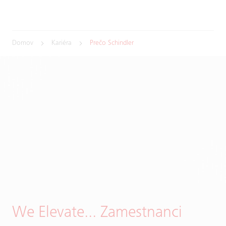
Domov
Kariéra
Prečo Schindler
We Elevate... Zamestnanci