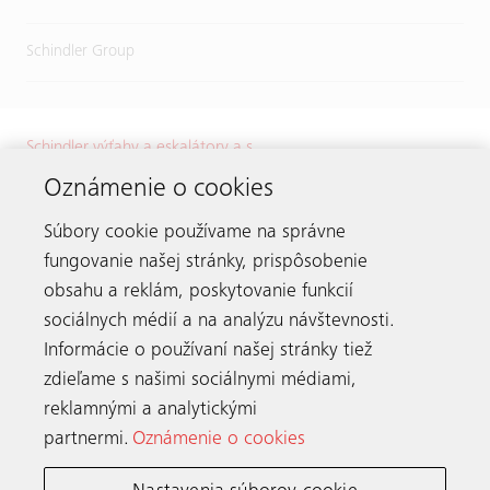
Schindler Group
Schindler výťahy a eskalátory a.s.
Karadžičova 8
Oznámenie o cookies
821 08 Bratislava
Súbory cookie používame na správne
Tel.:
+421 2 32 72 41 11
E-mail:
info.sk@schindler.com
fungovanie našej stránky, prispôsobenie
obsahu a reklám, poskytovanie funkcií
sociálnych médií a na analýzu návštevnosti.
Informácie o používaní našej stránky tiež
Zostaňme v spojení
zdieľame s našimi sociálnymi médiami,
reklamnými a analytickými
partnermi.
Oznámenie o cookies
Schindler po celom svete