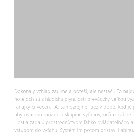
Dokonalý vzhľad zaujme a poteší, ale nestačí. To najdôl
hoteloch sú z hľadiska plynulosti prevádzky veľkou v
raňajky či večeru. A, samozrejme, tiež v dobe, keď j
ubytovacom zariadení skupinu výťahov, určite zvážte
Hostia zadajú prostredníctvom ľahko ovládateľného a 
vstupom do výťahu. Systém im potom pristaví kabínu,