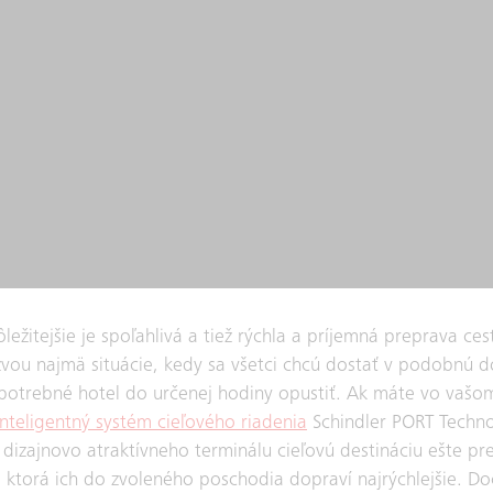
ežitejšie je spoľahlivá a tiež rýchla a príjemná preprava ces
ýzvou najmä situácie, kedy sa všetci chcú dostať v podobnú 
e potrebné hotel do určenej hodiny opustiť. Ak máte vo vašo
inteligentný systém cieľového riadenia
Schindler PORT Techno
dizajnovo atraktívneho terminálu cieľovú destináciu ešte pr
 ktorá ich do zvoleného poschodia dopraví najrýchlejšie. D