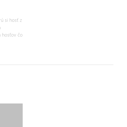
ú si hosť z
a
ch hosťov čo