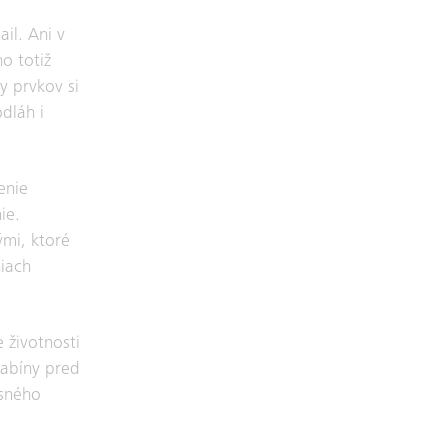
il. Ani v
o totiž
y prvkov si
dláh i
enie
ie.
ými, ktoré
niach
 životnosti
kabíny pred
isného