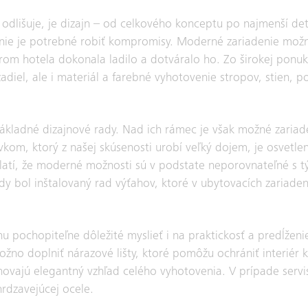
a odlišuje, je dizajn – od celkového konceptu po najmenší deta
i nie je potrebné robiť kompromisy. Moderné zariadenie možn
rom hotela dokonala ladilo a dotváralo ho. Zo širokej ponuk
diel, ale i materiál a farebné vyhotovenie stropov, stien, po
 základné dizajnové rady. Nad ich rámec je však možné zariad
om, ktorý z našej skúsenosti urobí veľký dojem, je osvetlen
platí, že moderné možnosti sú v podstate neporovnateľné s t
y bol inštalovaný rad výťahov, ktoré v ubytovacích zariade
u pochopiteľne dôležité myslieť i na praktickosť a predĺženie
možno doplniť nárazové lišty, ktoré pomôžu ochrániť interiér 
hovajú elegantný vzhľad celého vyhotovenia. V prípade serv
rdzavejúcej ocele.