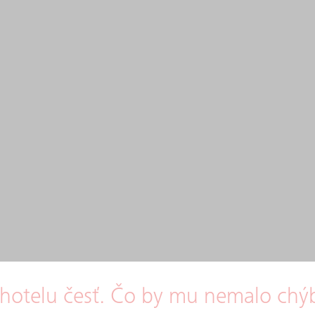
 hotelu česť. Čo by mu nemalo chý