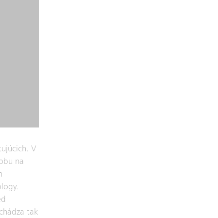
tujúcich. V
dobu na
m
logy.
ed
ochádza tak