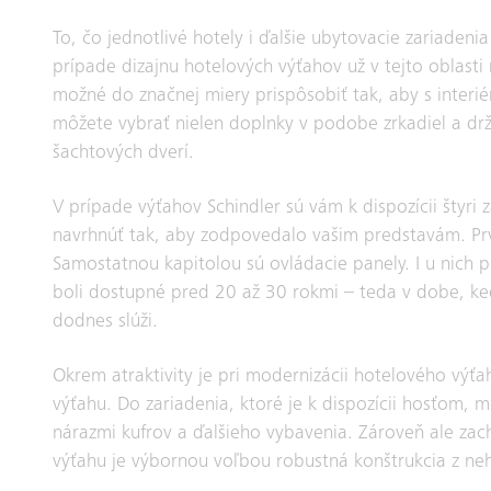
To, čo jednotlivé hotely i ďalšie ubytovacie zariadeni
prípade dizajnu hotelových výťahov už v tejto oblast
možné do značnej miery prispôsobiť tak, aby s interié
môžete vybrať nielen doplnky v podobe zrkadiel a drža
šachtových dverí.
V prípade výťahov Schindler sú vám k dispozícii štyri
navrhnúť tak, aby zodpovedalo vašim predstavám. Prvk
Samostatnou kapitolou sú ovládacie panely. I u nich 
boli dostupné pred 20 až 30 rokmi – teda v dobe, ked
dodnes slúži.
Okrem atraktivity je pri modernizácii hotelového výťah
výťahu. Do zariadenia, ktoré je k dispozícii hosťom, 
nárazmi kufrov a ďalšieho vybavenia. Zároveň ale zac
výťahu je výbornou voľbou robustná konštrukcia z neh