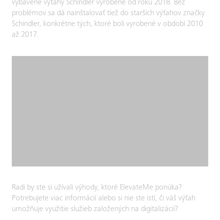
vybavené výťahy Schindler vyrobené od roku 2018. Bez
problémov sa dá nainštalovať tiež do starších výťahov značky
Schindler, konkrétne tých, ktoré boli vyrobené v období 2010
až 2017.
Radi by ste si užívali výhody, ktoré ElevateMe ponúka?
Potrebujete viac informácií alebo si nie ste istí, či váš výťah
umožňuje využitie služieb založených na digitalizácii?