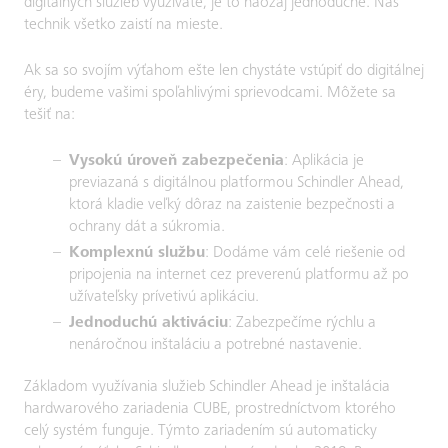
digitálnych služieb využívate, je to naozaj jednoduché. Náš
technik všetko zaistí na mieste.
Ak sa so svojím výťahom ešte len chystáte vstúpiť do digitálnej
éry, budeme vašimi spoľahlivými sprievodcami. Môžete sa
tešiť na:
Vysokú úroveň zabezpečenia
: Aplikácia je
previazaná s digitálnou platformou Schindler Ahead,
ktorá kladie veľký dôraz na zaistenie bezpečnosti a
ochrany dát a súkromia.
Komplexnú službu
: Dodáme vám celé riešenie od
pripojenia na internet cez preverenú platformu až po
užívateľsky prívetivú aplikáciu.
Jednoduchú aktiváciu
: Zabezpečíme rýchlu a
nenáročnou inštaláciu a potrebné nastavenie.
Základom využívania služieb Schindler Ahead je inštalácia
hardwarového zariadenia CUBE, prostredníctvom ktorého
celý systém funguje. Týmto zariadením sú automaticky