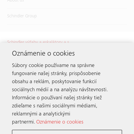
About us
Schindler Group
Schindler výťahy a eskalátory a.s.
Karadžičova 8
Oznámenie o cookies
821 08 Bratislava
Súbory cookie používame na správne
Tel.:
+421 2 32 72 41 11
E-mail:
info.sk@schindler.com
fungovanie našej stránky, prispôsobenie
obsahu a reklám, poskytovanie funkcií
sociálnych médií a na analýzu návštevnosti.
Informácie o používaní našej stránky tiež
Zostaňme v spojení
zdieľame s našimi sociálnymi médiami,
reklamnými a analytickými
partnermi.
Oznámenie o cookies
Schindler po celom svete