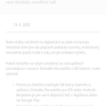
vami dotýkalo množstvo ľudí.
13. 4. 2022
Naše služby založené na digitalizácii sa stále rozrastajú.
Tentokrát sme pre vás pripravili praktickú novinku, kvôli ktorej
nemusíme pustiť mobil z ruky ani pri ovládaní výťahu.
Pokiaľ natrafíte na výťah označený na nástupištiach
samolepkou s textom Schindler ElevateMe a QR kódom, máte
vyhrané.
Pomocou telefónu načítajte QR kód a stiahnite si
aplikáciu Schindler ElevateMe pre iOS alebo Android.
Bezplatne je pre vás k dispozícii tiež v AppStore alebo
na Google Play.