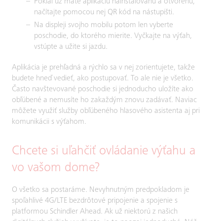
Pokiaľ už máte aplikáciu nainštalovanú a otvorenú,
načítajte pomocou nej QR kód na nástupišti.
Na displeji svojho mobilu potom len vyberte
poschodie, do ktorého mierite. Vyčkajte na výťah,
vstúpte a užite si jazdu.
Aplikácia je prehľadná a rýchlo sa v nej zorientujete, takže
budete hneď vedieť, ako postupovať. To ale nie je všetko.
Často navštevované poschodie si jednoducho uložíte ako
obľúbené a nemusíte ho zakaždým znovu zadávať. Naviac
môžete využiť služby obľúbeného hlasového asistenta aj pri
komunikácii s výťahom.
Chcete si uľahčiť ovládanie výťahu a
vo vašom dome?
O všetko sa postaráme. Nevyhnutným predpokladom je
spoľahlivé 4G/LTE bezdrôtové pripojenie a spojenie s
platformou Schindler Ahead. Ak už niektorú z našich