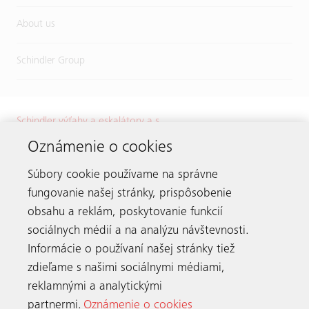
About us
Schindler Group
Schindler výťahy a eskalátory a.s.
Karadžičova 8
Oznámenie o cookies
821 08 Bratislava
Súbory cookie používame na správne
Tel.:
+421 2 32 72 41 11
E-mail:
info.sk@schindler.com
fungovanie našej stránky, prispôsobenie
obsahu a reklám, poskytovanie funkcií
sociálnych médií a na analýzu návštevnosti.
Informácie o používaní našej stránky tiež
Zostaňme v spojení
zdieľame s našimi sociálnymi médiami,
reklamnými a analytickými
partnermi.
Oznámenie o cookies