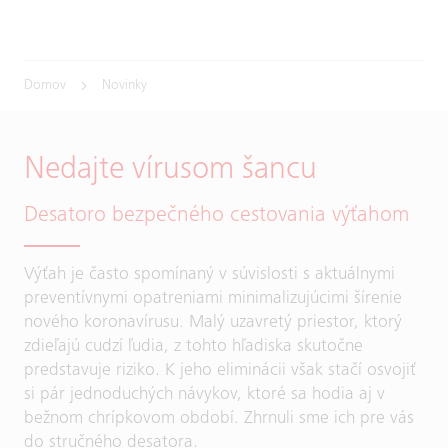
Domov
Novinky
Nedajte vírusom šancu
Desatoro bezpečného cestovania výťahom
Výťah je často spomínaný v súvislosti s aktuálnymi
preventívnymi opatreniami minimalizujúcimi šírenie
nového koronavírusu. Malý uzavretý priestor, ktorý
zdieľajú cudzí ľudia, z tohto hľadiska skutočne
predstavuje riziko. K jeho eliminácii však stačí osvojiť
si pár jednoduchých návykov, ktoré sa hodia aj v
bežnom chrípkovom období. Zhrnuli sme ich pre vás
do stručného desatora.