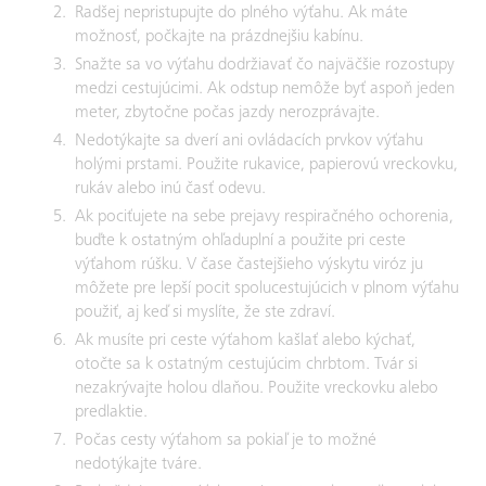
Radšej nepristupujte do plného výťahu. Ak máte
možnosť, počkajte na prázdnejšiu kabínu.
Snažte sa vo výťahu dodržiavať čo najväčšie rozostupy
medzi cestujúcimi. Ak odstup nemôže byť aspoň jeden
meter, zbytočne počas jazdy nerozprávajte.
Nedotýkajte sa dverí ani ovládacích prvkov výťahu
holými prstami. Použite rukavice, papierovú vreckovku,
rukáv alebo inú časť odevu.
Ak pociťujete na sebe prejavy respiračného ochorenia,
buďte k ostatným ohľaduplní a použite pri ceste
výťahom rúšku. V čase častejšieho výskytu viróz ju
môžete pre lepší pocit spolucestujúcich v plnom výťahu
použiť, aj keď si myslíte, že ste zdraví.
Ak musíte pri ceste výťahom kašlať alebo kýchať,
otočte sa k ostatným cestujúcim chrbtom. Tvár si
nezakrývajte holou dlaňou. Použite vreckovku alebo
predlaktie.
Počas cesty výťahom sa pokiaľ je to možné
nedotýkajte tváre.