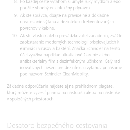
Po každej ceste výťahom si umyte ruky mydlom alebo
použite vhodný dezinfekčný prípravok.
Ak ste správca, dbajte na pravidelné a dôkladné
upratovanie výťahu a dezinfekciu frekventovaných
povrchov v kabíne.
Ak ste vlastník alebo prevádzkovateľ zariadenia, zvážte
zaobstaranie moderných technológií prispievajúcich k
eliminácii vírusov a baktérií. Značka Schindler na tento
účel využíva napríklad ultrafialové žiarenie alebo
antibakteriálny film s dezinfekčným účinkom. Celý rad
inovatívnych riešení pre dezinfekciu výťahov prinášame
pod názvom Schindler CleanMobility.
Základné odporúčania nájdete aj na prehľadnom plagáte,
ktorý môžete vyvesiť priamo na nástupišti alebo na nástenke
v spoločných priestoroch.
Desatoro bezpečného cestovania